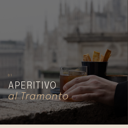
01
APERITIVO
al Tramonto