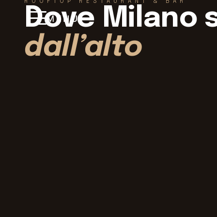
ROOFTOP RESTAURANT & BAR
Dove Milano s
MENÙ
dall’alto