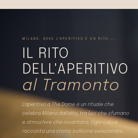
MILANO, DOVE L'APERITIVO È UN RITO
IL RITO
DELL'APERITIVO
al Tramonto
L'aperitivo a The Dome è un rituale che
celebra Milano dall'alto, tra luci che sfumano
e atmosfere che incantano. Ogni calice
racconta una storia: bollicine selezionate,