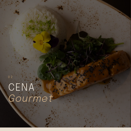
02
CENA
Gourmet