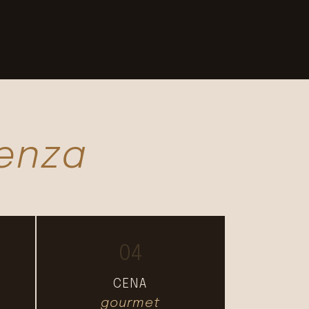
enza
04
CENA
gourmet