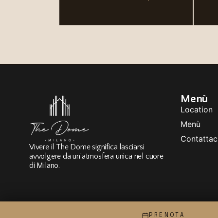
Menù
Location
Menù
Contattac
Vivere il The Dome significa lasciarsi
avvolgere da un’atmosfera unica nel cuore
di Milano.
The Dome Milano S.r.l. - P.IVA / C.F. 14402870969
Privacy Po
PRENOTA