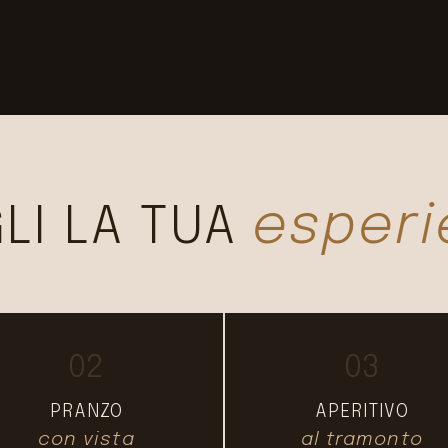
esperi
LI LA TUA
02
03
PRANZO
APERITIVO
con vista
al tramonto