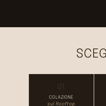
SCEG
01
COLAZIONE
sul Rooftop